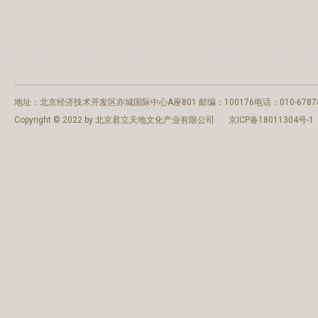
地址：北京经济技术开发区亦城国际中心A座801 邮编：100176
电话：010-6787
Copyright © 2022 by 北京君立天地文化产业有限公司
京ICP备18011304号-1