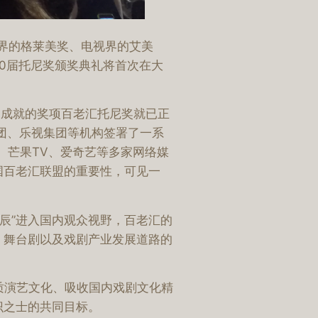
界的格莱美奖、电视界的艾美
0届托尼奖颁奖典礼将首次在大
高成就的奖项百老汇托尼奖就已正
团、乐视集团等机构签署了一系
、芒果TV、爱奇艺等多家网络媒
国百老汇联盟的重要性，可见一
辰”进入国内观众视野，百老汇的
、舞台剧以及戏剧产业发展道路的
演艺文化、吸收国内戏剧文化精
识之士的共同目标。