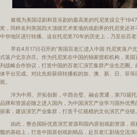
被视为美国话剧和音乐剧的最高奖的托尼奖设立于1947
奖，同样名列美国四大顶级艺术奖项的戏剧界的托尼奖还并
中华地区进行转播。这在托尼奖70年的历史上，乃至在百
早在4月17日召开的“美国百老汇进入中国 托尼奖落户
式落户北京亦庄。作为托尼奖在中国的独家授权机构，美国
列战略合作协议，打造中国的百老汇演艺集群产业生态圈。
体平台完成。对比先前获得转播权的加、澳、新、日、菲等
斑。
洋为中用、开拓创新，中西合璧、融会贯通，第70届托尼
品牌和资源必随之进入国内，为中国演艺产业学习国外优秀
探索，建设演艺产业集群，打造千亿规模的文化演艺产业链
由此，整合国际优质演艺资源和国内原创戏剧资源，搭建
髓的基础上，打造中国原创戏剧精品，赴百老汇剧场交流演