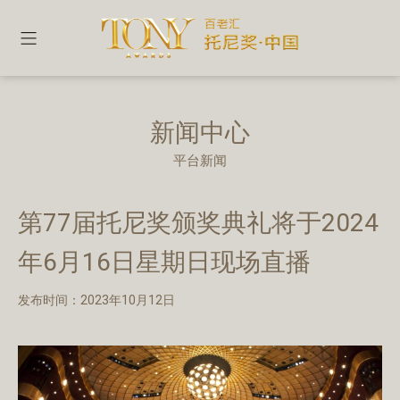
新闻中心
平台新闻
第77届托尼奖颁奖典礼将于2024
年6月16日星期日现场直播
发布时间：2023年10月12日