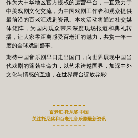
作为大中华地区官方授权的运营平台，一直致力于
中美戏剧文化交流，为中国戏剧工作者和观众提供
最前沿的百老汇戏剧资讯。本次活动将通过社交媒
体矩阵，为国内观众带来深度现场报道和典礼转
播，让大家零距离感受百老汇的魅力，共赏一年一
度的全球戏剧盛事。
期待中国音乐剧早日走出国门，向世界展现中国当
代戏剧的蓬勃生命力，以艺术跨越国界，加深中外
文化与情感的互通，在世界舞台绽放异彩!
– – – – – – – –
百老汇·托尼奖·中国
关注托尼奖和百老汇音乐剧最新资讯
– – – – – – – –