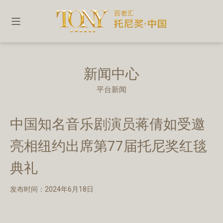
新闻中心
平台新闻
中国知名音乐剧演员蒋倩如受邀
亮相纽约出席第77届托尼奖红毯
典礼
发布时间：2024年6月18日