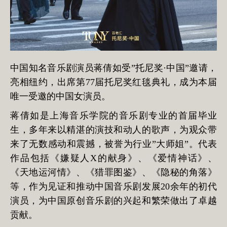
中国知名音乐剧演员蒋倩如受”托尼奖·中国”邀请，
亮相纽约，出席第77届托尼奖红毯典礼，成为本届
唯一受邀的中国女演员。
蒋倩如是上海音乐学院的音乐剧专业的首届毕业
生，多年来以精湛的演技和动人的歌声，为观众带
来了无数感动和震撼，被誉为行业”大师姐”。代表
作品包括《嫌疑人X的献身》、《爱情神话》、
《天地运河情》、《猎罪图鉴》、《隐秘的角落》
等，作为见证和推动中国音乐剧发展20余年的初代
演员，为中国原创音乐剧的兴起和繁荣做出了卓越
贡献。