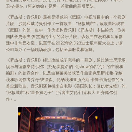
卫·齐佩尔（坏灰姑娘）是另一首歌曲的幕后团队。
《罗杰斯：音乐剧》最初是漫威的《鹰眼》电视节目中的一个喜剧
片段。沙曼和威特曼创作了一首歌曲：“拯救城市”，该歌曲出现在
《鹰眼》的第一集中，作为虚构音乐剧《罗杰斯》中描绘第一位美
国队长史蒂夫·罗杰斯的生活的音乐片段。该歌曲在漫威和音乐剧
迷中非常受欢迎，以至于在2022年的D23迪士尼年度大会上，该
公司举办了一场现场表演，包括全套服装和编舞。
《罗杰斯：音乐剧》经过改编成了完整的一幕剧，通过迪士尼现场
娱乐与编剧亨特·贝尔（托尼奖提名的《[show的名字]》的主演和
编剧）的创意合作，以及由葛莱美奖获奖作曲家克里斯托弗·伦纳
茨和歌词作者乔丹·彼得森、伦纳茨和亚历克斯·卡鲁卡斯创作的五
首全新歌曲。音乐剧还包括来自电影《美国队长：复仇者先锋》的
“拯救城市”和“星条旗之子”（后者由艾伦·门肯和大卫·齐佩尔创
作）。