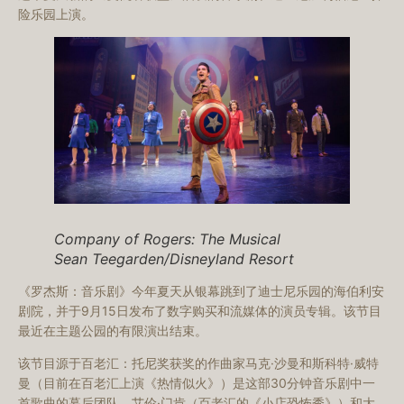
险乐园上演。
Company of
Rogers: The Musical
Sean Teegarden/Disneyland Resort
《罗杰斯：音乐剧》今年夏天从银幕跳到了迪士尼乐园的海伯利安
剧院，并于9月15日发布了数字购买和流媒体的演员专辑。该节目
最近在主题公园的有限演出结束。
该节目源于百老汇：托尼奖获奖的作曲家马克·沙曼和斯科特·威特
曼（目前在百老汇上演《热情似火》）是这部30分钟音乐剧中一
首歌曲的幕后团队。艾伦·门肯（百老汇的《小店恐怖秀》）和大