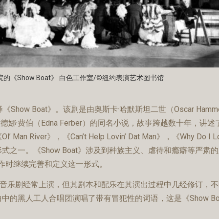
的《Show Boat》 白色工作室/©纽约表演艺术图书馆
将合作重新演绎《Show Boat》。该剧是由奥斯卡·哈默斯坦二世（Oscar Ham
埃德娜·费伯（Edna Ferber）的同名小说，故事跨越数十年，讲
r》，《Can’t Help Lovin’ Dat Man》，《Why Do I L
之一。《Show Boat》涉及到种族主义、虐待和瘾癖等严肃
合作时继续完善和定义这一形式。
然这部音乐剧经常上演，但其剧本和配乐在其演出过程中几经修订，
的黑人工人合唱团演唱了带有冒犯性的词语，这是《Show Bo