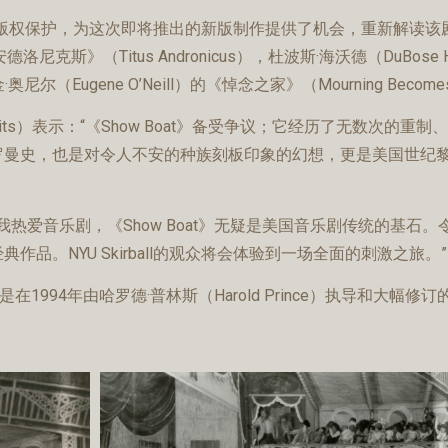
不再受版权保护，为这次即将推出的新版制作提供了机会，重新解读该剧。Ta
》（Titus Andronicus），杜波斯·海沃德（DuBose 
尼尔（Eugene O’Neill）的《悼念之家》（Mourning Becomes
erskovits）表示：“《Show Boat》备受争议；它经历了无数
曼史，也是对令人不安的种族刻板印象的幻想，更是美国世纪黎明
道：“我热爱音乐剧，《Show Boat》无疑是美国音乐剧传统的基石。令人
。NYU Skirball的观众将会体验到一场全面的刺激之旅。”
在1994年由哈罗德·普林斯（Harold Prince）执导和大