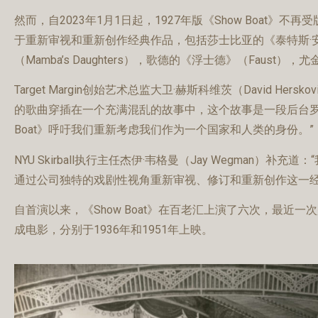
然而，自2023年1月1日起，1927年版《Show Boat》
于重新审视和重新创作经典作品，包括莎士比亚的《泰特斯·安德洛尼克斯
（Mamba’s Daughters），歌德的《浮士德》（Faust），尤金·奥
Target Margin创始艺术总监大卫·赫斯科维茨（David H
的歌曲穿插在一个充满混乱的故事中，这个故事是一段后台罗
Boat》呼吁我们重新考虑我们作为一个国家和人类的身份。”
NYU Skirball执行主任杰伊·韦格曼（Jay Wegman）补充
通过公司独特的戏剧性视角重新审视、修订和重新创作这一经典作品
自首演以来，《Show Boat》在百老汇上演了六次，最近一次是
成电影，分别于1936年和1951年上映。