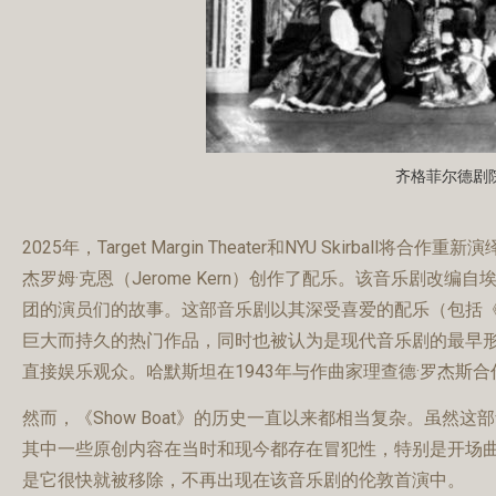
齐格菲尔德剧院
2025年，Target Margin Theater和NYU Skirball
杰罗姆·克恩（Jerome Kern）创作了配乐。该音乐剧改编自
团的演员们的故事。这部音乐剧以其深受喜爱的配乐（包括《Ol’ Man Rive
巨大而持久的热门作品，同时也被认为是现代音乐剧的最早形式
直接娱乐观众。哈默斯坦在1943年与作曲家理查德·罗杰斯
然而，《Show Boat》的历史一直以来都相当复杂。虽
其中一些原创内容在当时和现今都存在冒犯性，特别是开场曲中
是它很快就被移除，不再出现在该音乐剧的伦敦首演中。