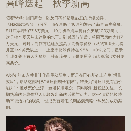
高峰迭起｜秋季新高
随着Wolfe 回归舞台，以及口碑和话题热度的持续发酵，
《Hadestown》（冥界）在9月底至10月初迎来了新的票房高峰。
9月底票房约77.3万美元，10月初单周票房首次突破100万美元，
这是整个夏天从未达到的水平。到感恩节前后，单周票房约为117
万美元。同时，制作方也适度提高了高价票价格（从约199美元提
升至249美元以上），上座率仍然保持在 95%–100% 之间，显示
出观众并没有因为价格上涨而流失，而是更愿意为优质演出支付更
高票价。
Wolfe 的加入并非让作品重获新生，而是在已有基础上产生“增量
效应”，帮助这部剧从“满座但增长有限”，转变为“满座且更有溢价
能力”：推动票价上浮，激活长期观众，同时吸引新粉丝关注。长
期热演的经典作品因此焕发出新的话题与动力。这种“演员轮换带
动市场活力”的现象，也成为百老汇长期热演策略中常见的成功案
例。