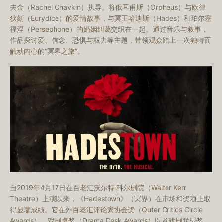
夫金（Rachel Chavkin）执导。将俄耳甫斯（
Orpheus
）与欧律
狄刻（Eurydice）的爱情故事，与冥王哈迪斯（Hades）和珀尔塞
福涅（
Persephone
）的婚姻纠葛交织在一起。通过音乐与叙事，
作品探讨爱、信念、恐惧与权力等主题，带领观众踏上一次独特而
触动内心的“冥界之旅”。
自2019年4月17日在百老汇沃尔特·科尔剧院（Walter Kerr
Theatre）上演以来，《Hadestown》（冥界）在市场和奖项上取
得显著成绩。它在外百老汇评论家协会奖（Outer Critics Circle
Awards）、戏剧桌奖（Drama Desk Awards）以及戏剧联盟奖