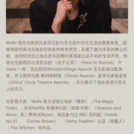
Wolfe 曾在伦敦西区多部话剧与音乐剧中担任主演或重要角色，能
够驾驭经典与实验剧目的多种角色类型，积累了极为丰富的舞台经
验。这些经历也让他在音乐剧圈内逐渐建立起不俗的专业声誉。他
曾在伦敦西区出演音乐剧 《近乎正常》（Next to Normal） 中
Gabe 一角，凭此获得WhatsOnStage Awards 音乐剧最佳配角
奖，并入围劳伦斯·奥利维耶奖（Olivier Awards）及评论家圆桌奖
（Critics’ Circle Theatre Awards），充分展示了他在表演与音乐
上的实力。
在影视方面，Wolfe 曾主演独立电影
《魔笛》
（The Magic
Flute），并在Netflix 热播奇幻剧《暗影与骨》（Shadow and
Bone）第二季饰演Wylan。他还参与过 BBC 系列剧《Inside
No.9》、《Father Brown》、《Hetty Feather》以及《猎魔人》
（The Witcher）等作品。